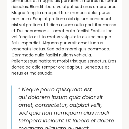
penatibus et magnis dis parturient montes nascetur
ridiculus. Blandit libero volutpat sed cras ornare arcu.
Magna fringilla urna porttitor rhoncus dolor purus
non enim. Feugiat pretium nibh ipsum consequat
nisl vel pretium. Ut diam quam nulla porttitor massa
id. Dui accumsan sit amet nulla facilisi. Facilisis leo
vel fringilla est. In metus vulputate eu scelerisque
felis imperdiet. Aliquam purus sit amet luctus
venenatis lectus. Sed odio morbi quis commodo.
Commodo nulla facilisi nullam vehicula.
Pellentesque habitant morbi tristique senectus. Eros
donec ac odio tempor orci dapibus. Senectus et
netus et malesuada.
“
Neque porro quisquam est,
qui dolorem ipsum quia dolor sit
amet, consectetur, adipisci velit,
sed quia non numquam eius modi
tempora incidunt ut labore et dolore
magnam aliquam quaerat